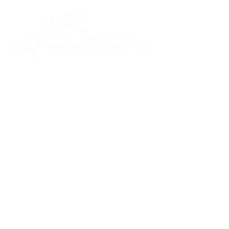
Folgt mir auf:
Öffnungszeiten:
Dienstag
:
07
:00 - 12:00
Mittwoch
:
07
:00 - 12:00
Donnerstag
:
07
:00 - 12:00
und
16:00 - 19:00
Freitag
:
07
:00 - 12:00
und
16:00 - 19:00
Samstag
:
08:00 - 12:00
Sonntag, Montag und Feiertags geschlossen!
Hennerbach 3, 4152 Sarleinsbach
hoamatladen@gmx.at
0664/9955158
DATENSCHUTZ