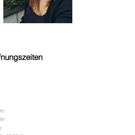
fnungszeiten
hr
Uhr
: