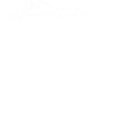
Folgt mir auf:
Öffnungszeiten:
Dienstag
:
07
:00 - 12:00
Mittwoch
:
07
:00 - 12:00
Donnerstag
:
07
:00 - 12:00
und
16:00 - 19:00
Freitag
:
07
:00 - 12:00
und
16:00 - 19:00
Samstag
:
08:00 - 12:00
Sonntag, Montag und Feiertags geschlossen!
Hennerbach 3, 4152 Sarleinsbach
hoamatladen@gmx.at
0664/9955158
DATENSCHUTZ
© 2022 by Birgit Hurnaus-Kralik.
Website erstellt durch
Wix.com