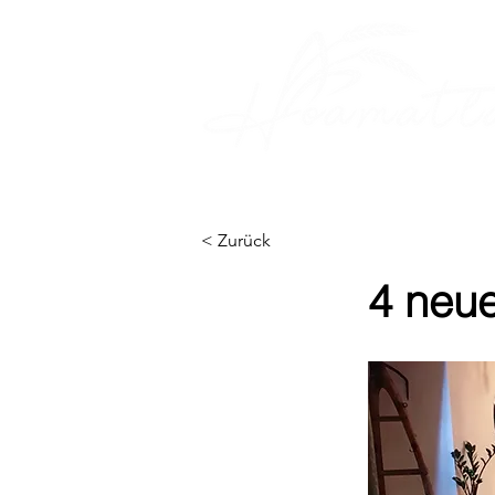
< Zurück
4 neue