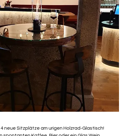
s 4 neue Sitzplätze am urigen Holzrad-Glastisch!
en spontanten Kaffee, Bier oder ein Glas Wein.